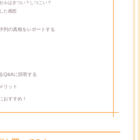
プセルはきつい？しつこい？
をした感想
＆評判の真相をレポートする
るQ&Aに回答する
デメリット
たにおすすめ！