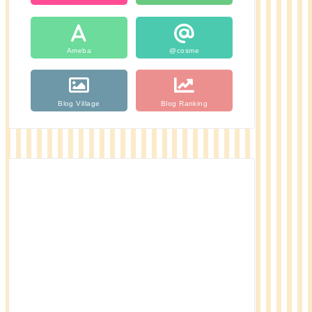
Ameba
@cosme
Blog Village
Blog Ranking