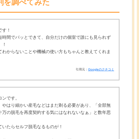
評判を調べてみた
です！
短時間でパッとできて、自分だけの個室で誰にも見られず
、！
てわからないことや機械の使い方もちゃんと教えてくれま
引用元：
Googleのクチコミ
ロンです。
、やはり細かい産毛などはまだ剃る必要があり、「全部無
十万の脱毛を再度契約する気にはなれないなぁ」と数年思
ていたらセルフ脱毛なるものが！