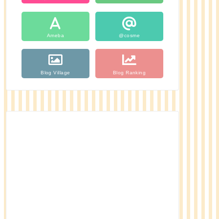
Ameba
@cosme
Blog Village
Blog Ranking