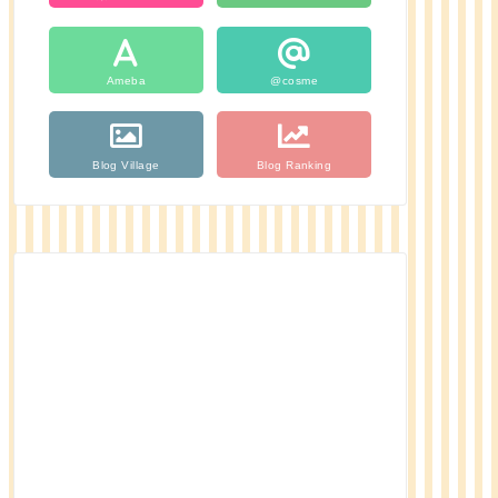
Ameba
@cosme
Blog Village
Blog Ranking