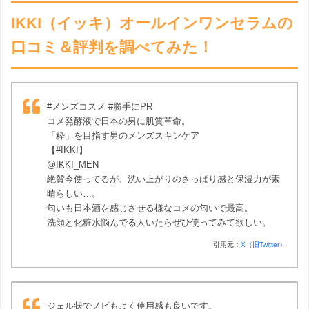
IKKI（イッキ）オールインワンセラムの
口コミ＆評判を調べてみた！
#メンズコスメ #勝手にPR
コメ発酵液で日本の男に肌質革命。
「粋」を目指す男のメンズスキンケア
【#IKKI】
@IKKI_MEN
絶賛今使ってるが、洗い上がりのさっぱり感と保湿力が素
晴らしい…。
匂いも日本酒を感じさせる様なコメの匂いで最高。
洗顔と化粧水悩んでる人いたらぜひ使ってみて欲しい。
引用元：
X（旧Twitter）
ジェル状でノビもよく使用感も良いです。