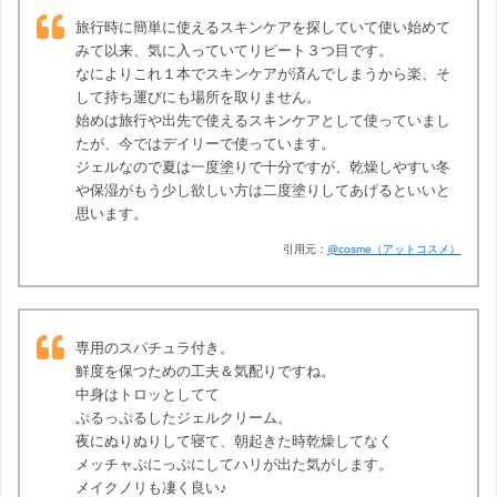
旅行時に簡単に使えるスキンケアを探していて使い始めて
みて以来、気に入っていてリピート３つ目です。
なによりこれ１本でスキンケアが済んでしまうから楽、そ
して持ち運びにも場所を取りません。
始めは旅行や出先で使えるスキンケアとして使っていまし
たが、今ではデイリーで使っています。
ジェルなので夏は一度塗りで十分ですが、乾燥しやすい冬
や保湿がもう少し欲しい方は二度塗りしてあげるといいと
思います。
引用元：
@cosme（アットコスメ）
専用のスパチュラ付き。
鮮度を保つための工夫＆気配りですね。
中身はトロッとしてて
ぷるっぷるしたジェルクリーム。
夜にぬりぬりして寝て、朝起きた時乾燥してなく
メッチャぷにっぷにしてハリが出た気がします。
メイクノリも凄く良い♪