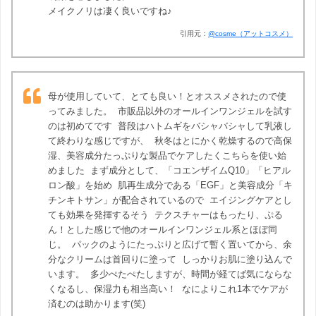
メイクノリは凄く良いですね♪
引用元：
@cosme（アットコスメ）
母が使用していて、とても良い！とオススメされたので使
ってみました。 市販品以外のオールインワンジェルを試す
のは初めてです 普段はハトムギをバシャバシャして乳液し
て終わりな感じですが、 秋冬はとにかく乾燥するので高保
湿、美容成分たっぷりな製品でケアしたくこちらを使い始
めました まず成分として、「コエンザイムQ10」「ヒアル
ロン酸」を始め 肌再生成分である「EGF」と美容成分「キ
チンキトサン」が配合されているので エイジングケアとし
ても効果を発揮するそう テクスチャーはもったり、ぷる
ん！とした感じで他のオールインワンジェル系とほぼ同
じ。 パックのようにたっぷりと広げて暫く置いてから、余
分なクリームは首回りに塗って しっかりお肌に塗り込んで
います。 多少ぺたぺたしますが、時間が経てば気にならな
くなるし、保湿力も相当高い！ なによりこれ1本でケアが
済むのは助かります(笑)