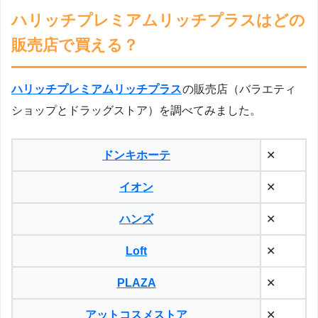
ハリッチプレミアムリッチプラスはどの
販売店で買える？
ハリッチプレミアムリッチプラス
の販売店（バラエティ
ショップとドラッグストア）を調べてみました。
ドンキホーテ
✕
イオン
✕
ハンズ
✕
Loft
✕
PLAZA
✕
アットコスメストア
✕