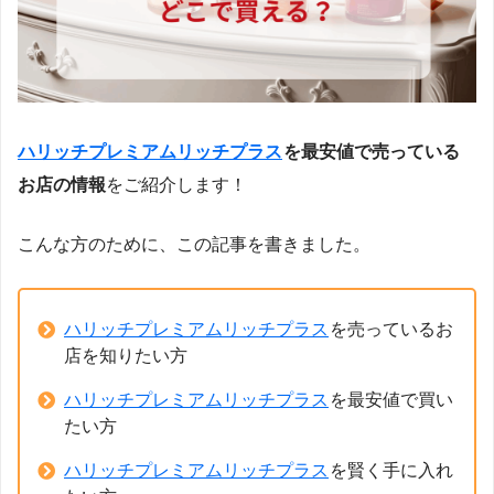
ハリッチプレミアムリッチプラス
を最安値で売っている
お店の情報
をご紹介します！
こんな方のために、この記事を書きました。
ハリッチプレミアムリッチプラス
を売っているお
店を知りたい方
ハリッチプレミアムリッチプラス
を最安値で買い
たい方
ハリッチプレミアムリッチプラス
を賢く手に入れ