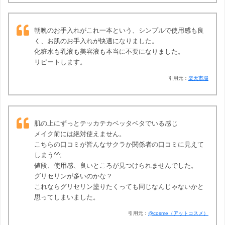
朝晩のお手入れがこれ一本という、シンプルで使用感も良
く、お肌のお手入れが快適になりました。
化粧水も乳液も美容液も本当に不要になりました。
リピートします。
引用元：
楽天市場
肌の上にずっとテッカテカベッタベタでいる感じ
メイク前には絶対使えません。
こちらの口コミが皆んなサクラか関係者の口コミに見えて
しまう^^;
値段、使用感、良いところが見つけられませんでした。
グリセリンが多いのかな？
これならグリセリン塗りたくっても同じなんじゃないかと
思ってしまいました。
引用元：
@cosme（アットコスメ）