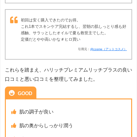
初回は安く購入できたのでお得。
これ1本でスキンケア完結するし、翌朝の肌しっとり感も好
感触、サラッとしたオイルで夏も救世主でした。
定価だとやや高いかな＃ヒロ買い
引用元：
@cosme（アットコスメ）
これらを踏まえ、ハリッチプレミアムリッチプラスの良い
口コミと悪い口コミを整理してみました。
GOOD
肌の調子が良い
肌の奥からしっかり潤う