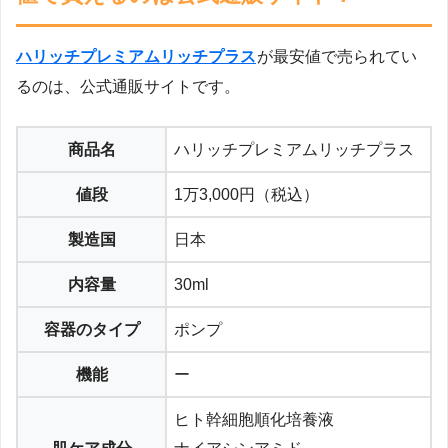
ハリッチプレミアムリッチプラス
が最安値で売られてい
るのは、公式通販サイトです。
商品名
ハリッチプレミアムリッチプラス
値段
1万3,000円（税込）
製造国
日本
内容量
30ml
容器のタイプ
ポンプ
機能
ー
ヒト幹細胞順化培養液