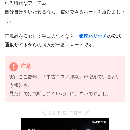
れる特別なアイテム。
自分自身をいたわるなら、信頼できるルートを選びましょ
う。
正規品を安心して手に入れるなら、
銀座ハリッチ
の公式
通販サイト
からの購入が一番スマートです。
注意
実はここ数年、「中古コスメ詐欺」が増えているとい
う報告も。
見た目では判断しにくいだけに、怖いですよね。
LET’S TRY