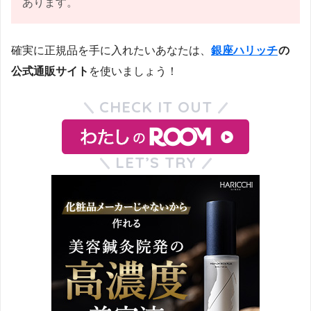
あります。
確実に正規品を手に入れたいあなたは、
銀座ハリッチ
の
公式通販サイト
を使いましょう！
CHECK IT OUT
LET’S TRY