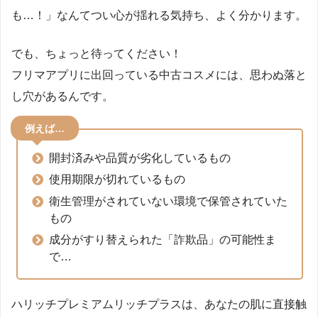
も…！」なんてつい心が揺れる気持ち、よく分かります。
でも、ちょっと待ってください！
フリマアプリに出回っている中古コスメには、思わぬ落と
し穴があるんです。
例えば…
開封済みや品質が劣化しているもの
使用期限が切れているもの
衛生管理がされていない環境で保管されていた
もの
成分がすり替えられた「詐欺品」の可能性ま
で…
ハリッチプレミアムリッチプラスは、あなたの肌に直接触