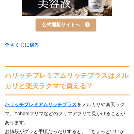
公式通販サイトへ
もくじに戻る
ハリッチプレミアムリッチプラスはメル
カリと楽天ラクマで買える？
ハリッチプレミアムリッチプラス
をメルカリや楽天ラク
マ、Yahoo!フリマなどのフリマアプリで見かけることが
あります。
お値段がグッと手頃だったりすると、「ちょっといいか