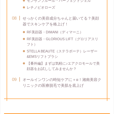
モンサンプルール・パーフェクトジェル
レチノビオローズ
せっかくの美容成分ちゃんと届いてる？美顔
器でスキンケアを格上げ！
RF美顔器・DIMANI（ディマーニ）
RF美顔器・GLORIOUS LIFT（グロリアスリ
フト）
STELLA BEAUTE（ステラボーテ）レーザー
&EMSリフトブラシ
【番外編】まずは気軽に♪エアクロモールで美
顔器をお試ししてみませんか？
オールインワンの時短ケアに＋α！湘南美容ク
リニックの医療脱毛で美肌を底上げ