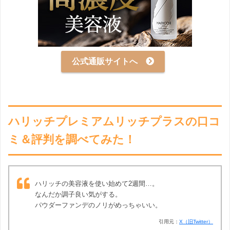
公式通販サイトへ
ハリッチプレミアムリッチプラスの口コ
ミ＆評判を調べてみた！
ハリッチの美容液を使い始めて2週間…。
なんだか調子良い気がする。
パウダーファンデのノリがめっちゃいい。
引用元：
X（旧Twitter）