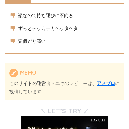
瓶なので持ち運びに不向き
ずっとテッカテカベッタベタ
定価だと高い
MEMO
このサイトの運営者・ユキのレビューは、
アメブロ
に
投稿しています。
LET’S TRY