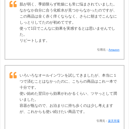
肌が弱く、季節限らず乾燥にも常に悩まされていました。
なかなか自分に合う化粧水が見つからなかったのですが、
この商品は全く赤く痒くならなく、さらに朝までこんなに
しっとりしてたのが初めてです。
使って1日でこんなに効果を実感するとは思いませんでし
た。
リピートします。
引用元：
Amazon
いろいろなオールインワンを試してきましたが、本当に１
つで済むことはなかったのに、こちらの商品はこれ一本で
十分です。
使い始めた翌日から効果がわかるくらい、ツヤっとして潤
いました。
容器が瓶なので、お泊まりに持ち歩くのは少し考えます
が、これからも使い続けたい商品です。
引用元：
楽天市場