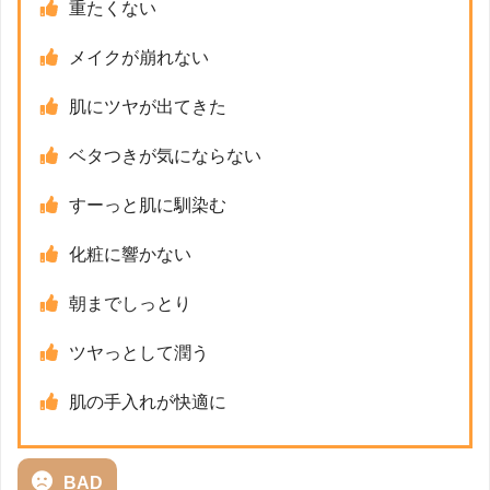
重たくない
メイクが崩れない
肌にツヤが出てきた
ベタつきが気にならない
すーっと肌に馴染む
化粧に響かない
朝までしっとり
ツヤっとして潤う
肌の手入れが快適に
BAD