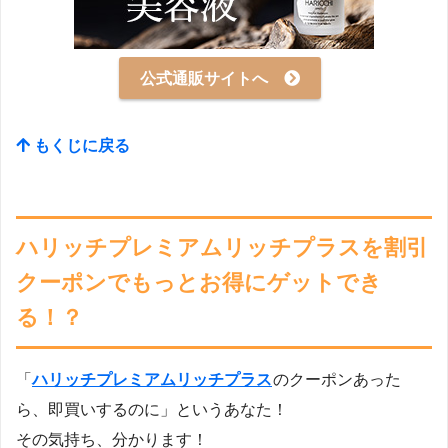
公式通販サイトへ
もくじに戻る
ハリッチプレミアムリッチプラスを割引
クーポンでもっとお得にゲットでき
る！？
「
ハリッチプレミアムリッチプラス
のクーポンあった
ら、即買いするのに」というあなた！
その気持ち、分かります！