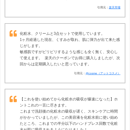
引用元：
楽天市場
化粧水、クリームと3点セットで使用しています。
1ヶ月経過した現在、くすみが取れ、肌に弾力が出て来た感
じがします。
敏感肌ですがピリピリするような感じも全く無く、安心し
て使えます。 楽天のクーポンでお得に購入しましたが、次
回からは定期購入したいと思っています。
引用元：
@cosme（アットコスメ）
【これを使い始めてから化粧水の吸収が爆速になった】ホ
ントこれの一言に尽きます。
これまで洗顔後の化粧水の吸収が遅く、スキンケアに時間
がかかっていましたが、この美容液を化粧水前に使い始め
たところ、これまでの半分以下のハンドプレス回数で化粧
水が肌に吸収されるようになりました！