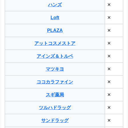
ハンズ
✕
Loft
✕
PLAZA
✕
アットコスメストア
✕
アインズ＆トルペ
✕
マツキヨ
✕
ココカラファイン
✕
スギ薬局
✕
ツルハドラッグ
✕
サンドラッグ
✕