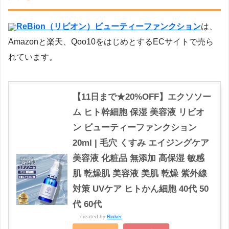
ReBion（リビオン）ビューティーファンクション
は、
Amazonと楽天、Qoo10をはじめとするECサイトで売ら
れています。
【11日まで★20%OFF】エクソソー
ム ヒト幹細胞 保湿 美容液 リビオ
ン ビューティーファンクション
20ml | 毛穴 くすみ エイジングケア
美容液 化粧品 無添加 高保湿 敏感
肌 乾燥肌 美容液 美肌 乾燥 紫外線
対策 UVケア ヒトかん細胞 40代 50
代 60代
created by
Rinker