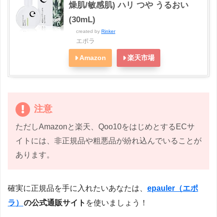
燥肌/敏感肌) ハリ つや うるおい
(30mL)
created by
Rinker
エポラ
Amazon
楽天市場
注意
ただしAmazonと楽天、Qoo10をはじめとするECサ
イトには、非正規品や粗悪品が紛れ込んでいることが
あります。
確実に正規品を手に入れたいあなたは、
epauler（エポ
ラ）
の公式通販サイト
を使いましょう！