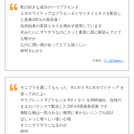
私の好きな成分の一つプラセンタ
エポホワイティアはプラセンタとサイタイエキスを配合し
た原液100％の美容液！
自然由来の美容エキスを薄めず使用しています
水みたいにサラサラなのにスッと素直に肌に馴染んでとて
も軽やか
なのに潤い感があってとても瑞々しい
#PR #エポラ
引用元：
X（旧Twitter）
モニプラを通してもらった、#エポラ #エポホワイティア を
使ってみたよ♪
サラブレッド #プラセンタ #サイタイ を同時抽出、自然の
ままのバランスで配合した100％#原液美容液 です
無駄な物は一切入れない無理に省かないシンプル設計
ぱしゃっと瑞々しい使い心地
すぐにサラサラになるのが
#PR