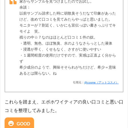
家からサンプルを見つけましたのでお試し。
余談：
以前サンプル請求した時に胡散臭そうだなて印象があった
けど、改めて口コミを見てみたらやっぱと思いました。
モニターが７割近く、いかにも宣伝っぽい書きっぷりでキ
モイよ 笑。
残りの中☆７なのはほとんど口コミ１件の奴。
・透明、無色、ほぼ無臭、水のようなさらっとした液体
・浸透が早く、くせもなく、さすがに使いやすい
・１週間程度の使用だけですので、実感は正直よく分から
ず
希少成分のようで、興味そそられがちだけど、希少＝意味
あるとは限らない。ね
引用元：
@cosme（アットコスメ）
これらを踏まえ、エポホワイティアの良い口コミと悪い口
コミを整理してみました。
GOOD