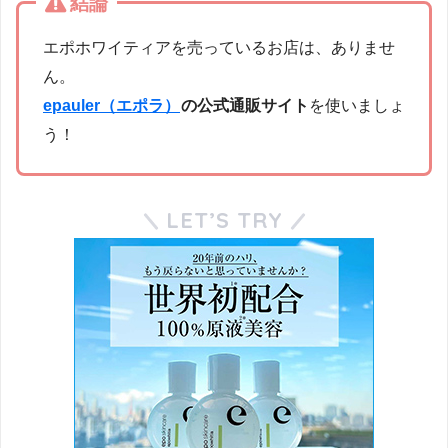
結論
エポホワイティアを売っているお店は、ありませ
ん。
epauler（エポラ）
の公式通販サイト
を使いましょ
う！
LET’S TRY