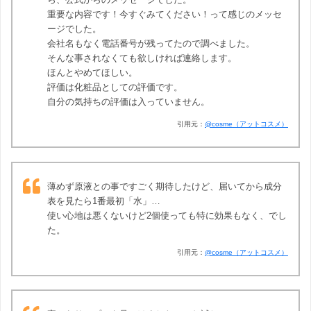
重要な内容です！今すぐみてください！って感じのメッセ
ージでした。
会社名もなく電話番号が残ってたので調べました。
そんな事されなくても欲しければ連絡します。
ほんとやめてほしい。
評価は化粧品としての評価です。
自分の気持ちの評価は入っていません。
引用元：
@cosme（アットコスメ）
薄めず原液との事ですごく期待したけど、届いてから成分
表を見たら1番最初「水」…
使い心地は悪くないけど2個使っても特に効果もなく、でし
た。
引用元：
@cosme（アットコスメ）