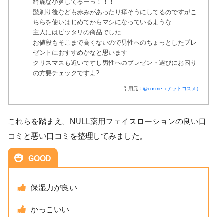
綺麗な小鼻してるーっ！！！
髭剃り後なども赤みがあったり痒そうにしてるのですがこ
ちらを使いはじめてからマシになっているような
主人にはピッタリの商品でした
お値段もそこまで高くないので男性へのちょっとしたプレ
ゼントにおすすめかなと思います
クリスマスも近いですし男性へのプレゼント選びにお困り
の方要チェックですよ?
引用元：
@cosme（アットコスメ）
これらを踏まえ、NULL薬用フェイスローションの良い口
コミと悪い口コミを整理してみました。
GOOD
保湿力が良い
かっこいい