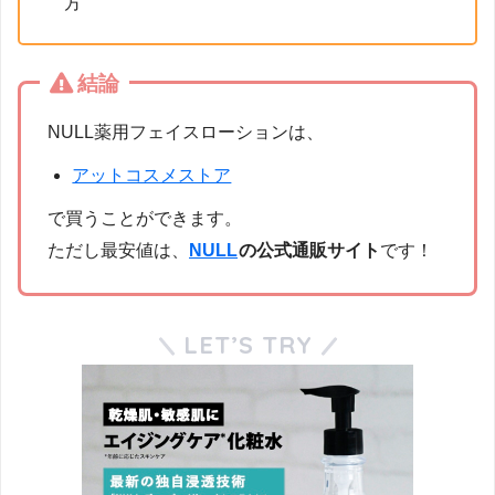
方
結論
NULL薬用フェイスローションは、
アットコスメストア
で買うことができます。
ただし最安値は、
NULL
の公式通販サイト
です！
LET’S TRY