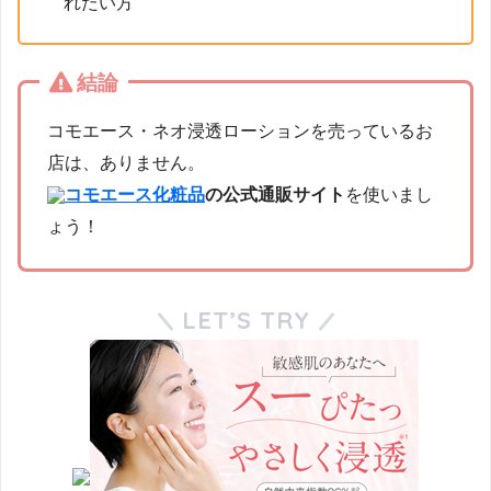
れたい方
結論
コモエース・ネオ浸透ローションを売っているお
店は、ありません。
コモエース化粧品
の公式通販サイト
を使いまし
ょう！
LET’S TRY