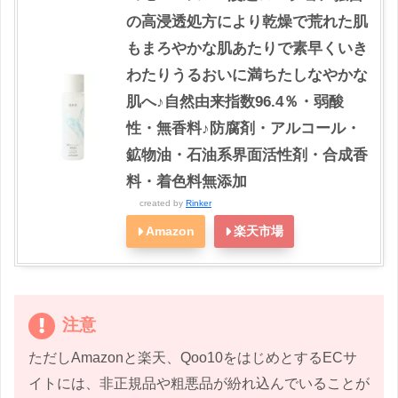
の高浸透処方により乾燥で荒れた肌
もまろやかな肌あたりで素早くいき
わたりうるおいに満ちたしなやかな
肌へ♪自然由来指数96.4％・弱酸
性・無香料♪防腐剤・アルコール・
鉱物油・石油系界面活性剤・合成香
料・着色料無添加
created by
Rinker
Amazon
楽天市場
注意
ただしAmazonと楽天、Qoo10をはじめとするECサ
イトには、非正規品や粗悪品が紛れ込んでいることが