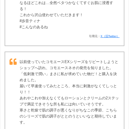
なるほどこれは…全然ベタつかなくてすぐお肌に浸透す
る！
これから沢山使わせていただきます！
#歩音ティナ
#こんなのあるね
引用元：
X（旧Twitter）
以前使っていたコモエースEXシリーズをリピートしようと
ショップへ訪れ、コモエースネオの発売を知りました。
「低刺激で潤い」まさに私が求めていた物だ！と購入を決
めました。
届いて早速使ってみたところ、本当に刺激がなくてしっと
り！！
あれやこれや加えなくてもローションとクリームの2ステッ
プで満足できそうな所も私には向いていそうです。
寒さと乾燥で肌の調子が悪くなりがちなこの季節、こちら
のシリーズで肌の調子がととのうといいなと期待していま
す。