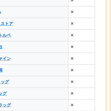
✕
A
✕
メストア
✕
トルペ
✕
ヨ
✕
ァイン
✕
局
✕
ラッグ
✕
ッグ
✕
ラッグ
✕