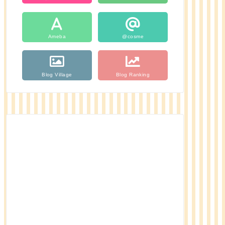
Ameba
@cosme
Blog Village
Blog Ranking