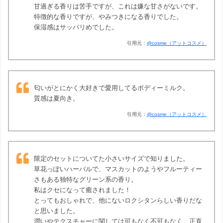
甘過ぎる香りは苦手ですが、これは嫌な甘さがないです。
特徴的な香りですが、やみつきになる香りでした。
保湿感はサッパリめでした。
引用元：
@cosme（アットコスメ）
匂いがとにかく大好きで愛用してるボディーミルク。
質感は夏向き。
引用元：
@cosme（アットコスメ）
限定のセットについてた小さいサイズで知りました。
草花っぽいハーバルで、マスカットのようやフルーティー
さもある独特なグリーン系の香り。
私はクセになって癒されました！
とってもおしゃれで、他にないロクシタンらしい香りだな
と思いました。
潤いやテクスチャーに関しては可もなく不可もなく。正直