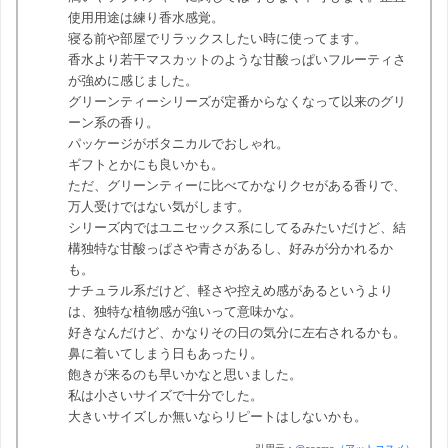
使用用途は練り香水感覚。
寝る前や部屋でリラックスしたい時に使ってます。
香水より若干マスカットのような甘酸っぱいフルーティさ
が強めに感じました。
グリーンティーシリーズが定番からなくなって以来のグリ
ーン系の香り。
パッケージがボタニカルでおしゃれ。
ギフトとかにも良いかも。
ただ、グリーンティーに比べてかなりクセがある香りで、
万人受けではない気がします。
シリーズ内ではユニセックス系にしてるみたいだけど、結
構独特な甘酸っぱさや青さがあるし、好みが分かれるか
も。
ナチュラル系だけど、軽さや控えめ感があるというより
は、独特な植物感が強いって意味かな。
好きなんだけど、かなりその日の気分に左右されるかも。
鼻に着いてしまう日もあったり。
飽きが来るのも早いかなと思いました。
私は小さいサイズで十分でした。
大きいサイズしか無いならリピートはしないかも。