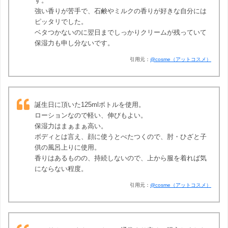
す。
強い香りが苦手で、石鹸やミルクの香りが好きな自分には
ピッタリでした。
ベタつかないのに翌日までしっかりクリームが残っていて
保湿力も申し分ないです。
引用元：
@cosme（アットコスメ）
誕生日に頂いた125mlボトルを使用。
ローションなので軽い、伸びもよい。
保湿力はまぁまぁ高い。
ボディとは言え、顔に使うとべたつくので、肘・ひざと子
供の風呂上りに使用。
香りはあるものの、持続しないので、上から服を着れば気
にならない程度。
引用元：
@cosme（アットコスメ）