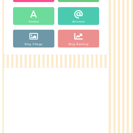
Ameba
@cosme
Blog Village
Blog Ranking