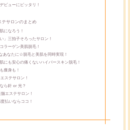
デビューにピッタリ！
ステサロンのまとめ
肌になろう！
い」三拍子そろったサロン！
コラーゲン美肌脱毛！
ままなあなたに☆脱毛と美肌を同時実現！
肌にも安心の痛くないハイパースキン脱毛！
も痩身も！
るエステサロン！
ら針 or 光？
老舗エステサロン！
の都度払いならココ！