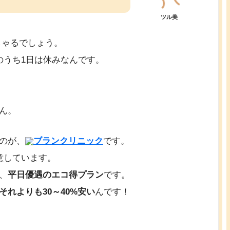
ツル美
しゃるでしょう。
のうち1日は休みなんです。
ん。
のが、
ブランクリニック
です。
意しています。
、
平日優遇のエコ得プラン
です。
れよりも30～40%安い
んです！