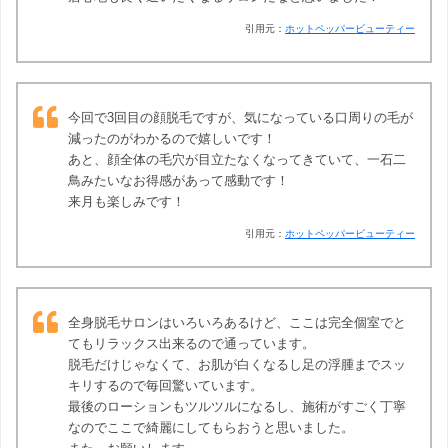
引用元：
ホットペッパービューティー
今回で3回目の顔脱毛ですが、気になっている口周りの毛が
減ったのがわかるので嬉しいです！
あと、顔全体の毛穴が目立たなくなってきていて、一石二
鳥みたいなお得感があって感動です！
来月も楽しみです！
引用元：
ホットペッパービューティー
全身脱毛サロンはいろいろあるけど、ここは完全個室でと
てもリラックス出来るので通っています。
脱毛だけじゃなくて、お肌が白くなるし足の浮腫までスッ
キリするので毎回驚いています。
最後のローションもツルツルになるし、施術がすごく丁寧
なのでここで綺麗にしてもらおうと思いました。