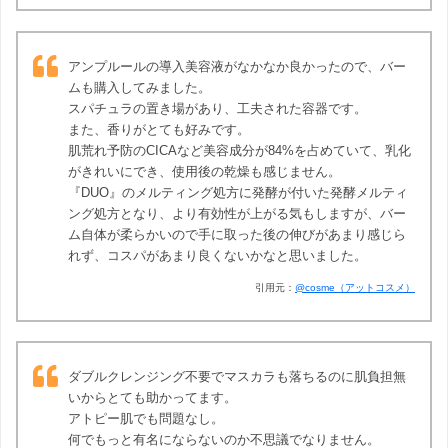
アンプルールの導入美容液がなかなか良かったので、バー
ムも購入してみました。
スパチュラの置き場があり、工夫された容器です。
また、香りがとても好みです。
肌荒れ予防のCICAなど美容成分が84%を占めていて、乳化
がきれいにでき、使用後の乾燥も感じません。
『DUO』のメルティング処方に発酵が付いた発酵メルティ
ング処方となり、より有効性が上がる気もしますが、バー
ム自体が柔らかいので手に取った後の伸びがあまり感じら
れず、コスパがあまり良くないかなと思いました。
引用元：
@cosme（アットコスメ）
ダブルクレンジング不要でマスカラも落ちるのに肌負担無
いからとても助かってます。
アトピー肌でも問題なし。
何でもっと有名にならないのか不思議でなりません。