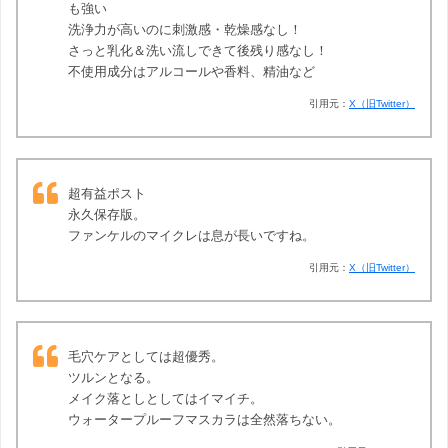
も強い
洗浄力が高いのに刺激感・乾燥感なし！
さっと乳化＆洗い流しできて後残り感なし！
不使用成分はアルコールや香料、精油など
引用元：
X（旧Twitter）
超有益ポスト
永久保存版。
ファンケルのマイクレは息が長いですね。
引用元：
X（旧Twitter）
毛穴ケアとしては超優秀。
ツルンとなる。
メイク落としとしてはイマイチ。
ウォータープルーフマスカラは全然落ちない。