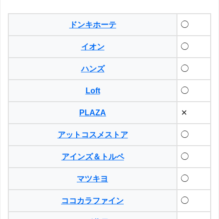
ドンキホーテ
◯
イオン
◯
ハンズ
◯
Loft
◯
PLAZA
✕
アットコスメストア
◯
アインズ＆トルペ
◯
マツキヨ
◯
ココカラファイン
◯