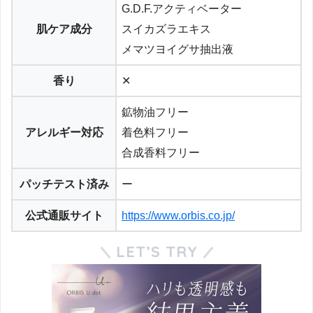
G.D.F.アクティベーター
肌ケア成分
スイカズラエキス
メマツヨイグサ抽出液
香り
✕
鉱物油フリー
アレルギー対応
着色料フリー
合成香料フリー
パッチテスト済み
ー
公式通販サイト
https://www.orbis.co.jp/
LET’S TRY