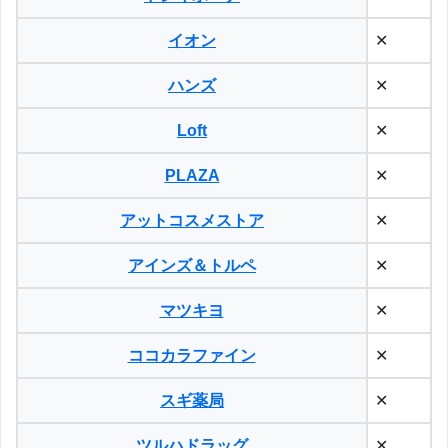
イオン
✕
ハンズ
✕
Loft
✕
PLAZA
✕
アットコスメストア
✕
アインズ＆トルペ
✕
マツキヨ
✕
ココカラファイン
✕
スギ薬局
✕
ツルハドラッグ
✕