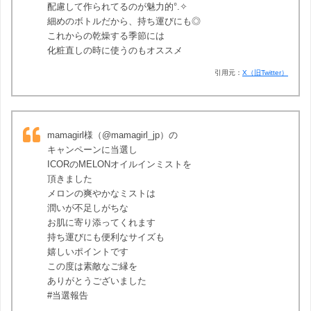
配慮して作られてるのが魅力的°.✧
細めのボトルだから、持ち運びにも◎
これからの乾燥する季節には
化粧直しの時に使うのもオススメ
引用元：
X（旧Twitter）
mamagirl様（@mamagirl_jp）の
キャンペーンに当選し
ICORのMELONオイルインミストを
頂きました
メロンの爽やかなミストは
潤いが不足しがちな
お肌に寄り添ってくれます
持ち運びにも便利なサイズも
嬉しいポイントです
この度は素敵なご縁を
ありがとうございました
#当選報告