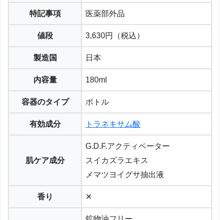
特記事項
医薬部外品
値段
3,630円（税込）
製造国
日本
内容量
180ml
容器のタイプ
ボトル
有効成分
トラネキサム酸
G.D.F.アクティベーター
肌ケア成分
スイカズラエキス
メマツヨイグサ抽出液
香り
✕
鉱物油フリー