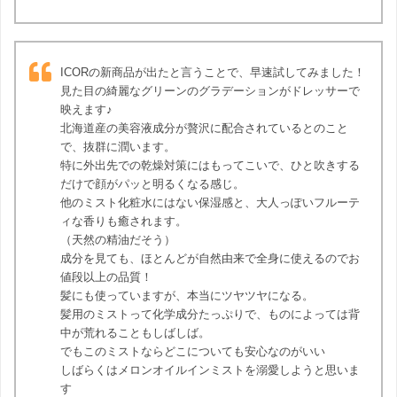
ICORの新商品が出たと言うことで、早速試してみました！
見た目の綺麗なグリーンのグラデーションがドレッサーで
映えます♪
北海道産の美容液成分が贅沢に配合されているとのこと
で、抜群に潤います。
特に外出先での乾燥対策にはもってこいで、ひと吹きする
だけで顔がパッと明るくなる感じ。
他のミスト化粧水にはない保湿感と、大人っぽいフルーテ
ィな香りも癒されます。
（天然の精油だそう）
成分を見ても、ほとんどが自然由来で全身に使えるのでお
値段以上の品質！
髪にも使っていますが、本当にツヤツヤになる。
髪用のミストって化学成分たっぷりで、ものによっては背
中が荒れることもしばしば。
でもこのミストならどこについても安心なのがいい
しばらくはメロンオイルインミストを溺愛しようと思いま
す