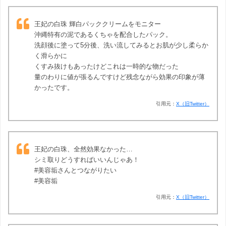
王妃の白珠 輝白パッククリームをモニター
沖縄特有の泥であるくちゃを配合したパック。
洗顔後に塗って5分後、洗い流してみるとお肌が少し柔らか
く滑らかに
くすみ抜けもあったけどこれは一時的な物だった
量のわりに値が張るんですけど残念ながら効果の印象が薄
かったです。
引用元：
X（旧Twitter）
王妃の白珠、全然効果なかった…
シミ取りどうすればいいんじゃあ！
#美容垢さんとつながりたい
#美容垢
引用元：
X（旧Twitter）