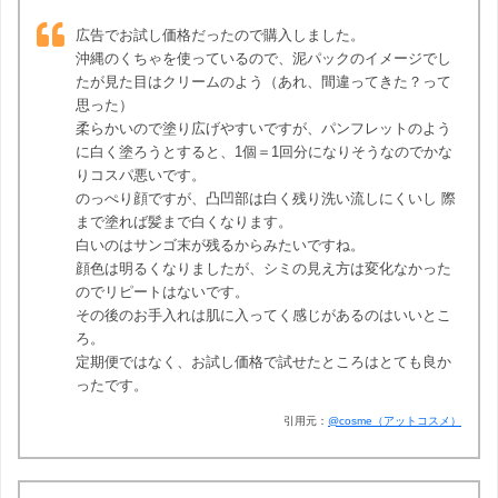
広告でお試し価格だったので購入しました。
沖縄のくちゃを使っているので、泥パックのイメージでし
たが見た目はクリームのよう（あれ、間違ってきた？って
思った）
柔らかいので塗り広げやすいですが、パンフレットのよう
に白く塗ろうとすると、1個＝1回分になりそうなのでかな
りコスパ悪いです。
のっぺり顔ですが、凸凹部は白く残り洗い流しにくいし 際
まで塗れば髪まで白くなります。
白いのはサンゴ末が残るからみたいですね。
顔色は明るくなりましたが、シミの見え方は変化なかった
のでリピートはないです。
その後のお手入れは肌に入ってく感じがあるのはいいとこ
ろ。
定期便ではなく、お試し価格で試せたところはとても良か
ったです。
引用元：
@cosme（アットコスメ）