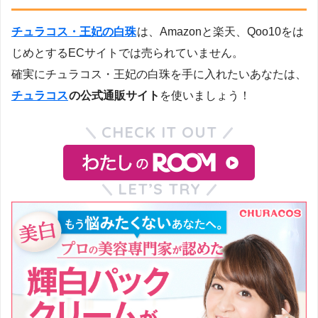
チュラコス・王妃の白珠
は、Amazonと楽天、Qoo10をは
じめとするECサイトでは売られていません。
確実にチュラコス・王妃の白珠を手に入れたいあなたは、
チュラコス
の公式通販サイト
を使いましょう！
CHECK IT OUT
LET’S TRY