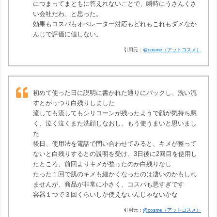
につまってまともに答えれないことで、瞬時にうさんくさ
い会社だわ、と思った。
効果もコスパもオペレーター対応もどれもこれもダメなか
んじで評価に値しない。
引用元：
@cosme（アットコスメ）
初めて使った日に説明に書かれた通りにパックし、洗い流
すとがっつり白残りしました
流しても流してもシリコーンが残ったようで顔が気持ち悪
く、泣く泣くまた洗顔しなおし、もう使うまいと思いまし
た
後日、使用法を電話で問い合わせてみると、キメが整って
ないと白残りするとの説明を受け、3日後に2回目を使用し
たところ、前回よりキメが整ったのか白残りなし
たった１回で肌のキメも細かくなったのは凄いのかもしれ
ませんが、商品が非常に小さく、コスパも悪すぎです
容器１つで３回くらいしか使えないんじゃないかな
引用元：
@cosme（アットコスメ）