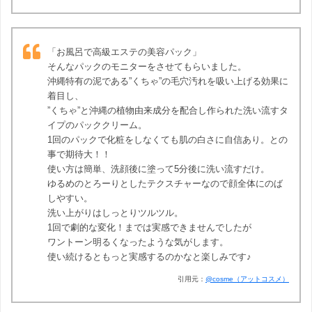
「お風呂で高級エステの美容パック」
そんなパックのモニターをさせてもらいました。
沖縄特有の泥である”くちゃ”の毛穴汚れを吸い上げる効果に
着目し、
”くちゃ”と沖縄の植物由来成分を配合し作られた洗い流すタ
イプのパッククリーム。
1回のパックで化粧をしなくても肌の白さに自信あり。との
事で期待大！！
使い方は簡単、洗顔後に塗って5分後に洗い流すだけ。
ゆるめのとろーりとしたテクスチャーなので顔全体にのば
しやすい。
洗い上がりはしっとりツルツル。
1回で劇的な変化！までは実感できませんでしたが
ワントーン明るくなったような気がします。
使い続けるともっと実感するのかなと楽しみです♪
引用元：
@cosme（アットコスメ）