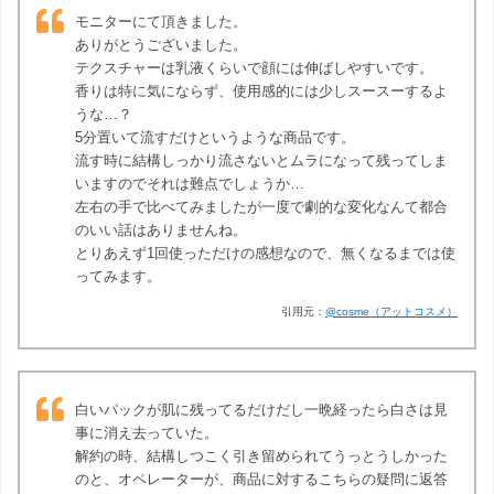
モニターにて頂きました。
ありがとうございました。
テクスチャーは乳液くらいで顔には伸ばしやすいです。
香りは特に気にならず、使用感的には少しスースーするよ
うな…？
5分置いて流すだけというような商品です。
流す時に結構しっかり流さないとムラになって残ってしま
いますのでそれは難点でしょうか…
左右の手で比べてみましたが一度で劇的な変化なんて都合
のいい話はありませんね。
とりあえず1回使っただけの感想なので、無くなるまでは使
ってみます。
引用元：
@cosme（アットコスメ）
白いパックが肌に残ってるだけだし一晩経ったら白さは見
事に消え去っていた。
解約の時、結構しつこく引き留められてうっとうしかった
のと、オペレーターが、商品に対するこちらの疑問に返答