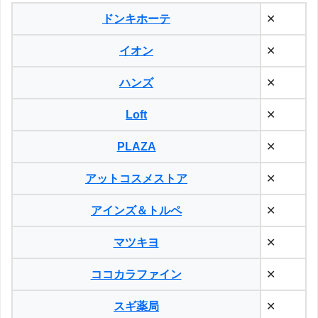
ドンキホーテ
✕
イオン
✕
ハンズ
✕
Loft
✕
PLAZA
✕
アットコスメストア
✕
アインズ＆トルペ
✕
マツキヨ
✕
ココカラファイン
✕
スギ薬局
✕