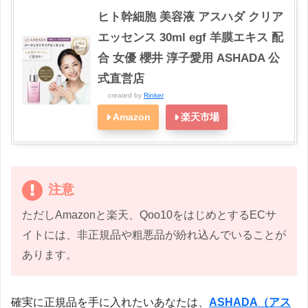
ヒト幹細胞 美容液 アスハダ クリア
エッセンス 30ml egf 羊膜エキス 配
合 女優 櫻井 淳子愛用 ASHADA 公
式直営店
created by
Rinker
Amazon
楽天市場
注意
ただしAmazonと楽天、Qoo10をはじめとするECサ
イトには、非正規品や粗悪品が紛れ込んでいることが
あります。
確実に正規品を手に入れたいあなたは、
ASHADA（アス