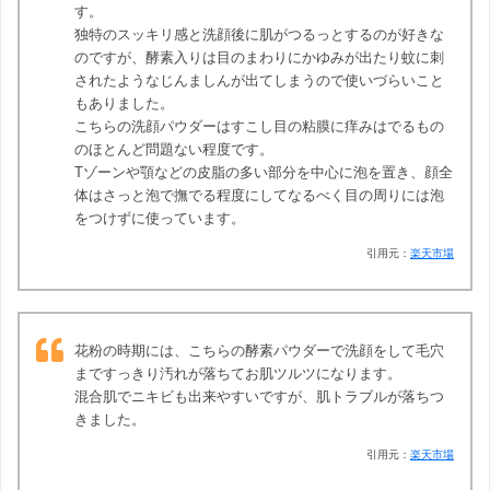
す。
独特のスッキリ感と洗顔後に肌がつるっとするのが好きな
のですが、酵素入りは目のまわりにかゆみが出たり蚊に刺
されたようなじんましんが出てしまうので使いづらいこと
もありました。
こちらの洗顔パウダーはすこし目の粘膜に痒みはでるもの
のほとんど問題ない程度です。
Tゾーンや顎などの皮脂の多い部分を中心に泡を置き、顔全
体はさっと泡で撫でる程度にしてなるべく目の周りには泡
をつけずに使っています。
引用元：
楽天市場
花粉の時期には、こちらの酵素パウダーで洗顔をして毛穴
まですっきり汚れが落ちてお肌ツルツになります。
混合肌でニキビも出来やすいですが、肌トラブルが落ちつ
きました。
引用元：
楽天市場