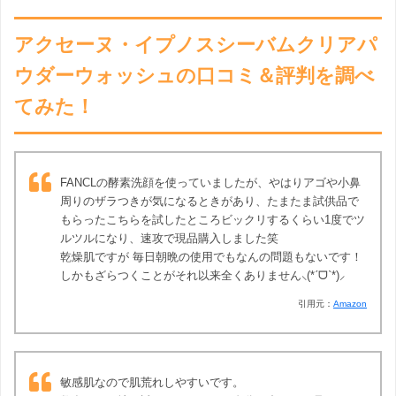
アクセーヌ・イプノスシーバムクリアパ
ウダーウォッシュの口コミ＆評判を調べ
てみた！
FANCLの酵素洗顔を使っていましたが、やはりアゴや小鼻
周りのザラつきが気になるときがあり、たまたま試供品で
もらったこちらを試したところビックリするくらい1度でツ
ルツルになり、速攻で現品購入しました笑
乾燥肌ですが 毎日朝晩の使用でもなんの問題もないです！
しかもざらつくことがそれ以来全くありません⸜(*ˊᗜˋ*)⸝
引用元：
Amazon
敏感肌なので肌荒れしやすいです。