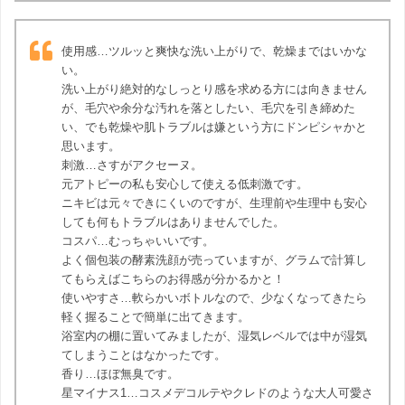
使用感…ツルッと爽快な洗い上がりで、乾燥まではいかな
い。
洗い上がり絶対的なしっとり感を求める方には向きません
が、毛穴や余分な汚れを落としたい、毛穴を引き締めた
い、でも乾燥や肌トラブルは嫌という方にドンピシャかと
思います。
刺激…さすがアクセーヌ。
元アトピーの私も安心して使える低刺激です。
ニキビは元々できにくいのですが、生理前や生理中も安心
しても何もトラブルはありませんでした。
コスパ…むっちゃいいです。
よく個包装の酵素洗顔が売っていますが、グラムで計算し
てもらえばこちらのお得感が分かるかと！
使いやすさ…軟らかいボトルなので、少なくなってきたら
軽く握ることで簡単に出てきます。
浴室内の棚に置いてみましたが、湿気レベルでは中が湿気
てしまうことはなかったです。
香り…ほぼ無臭です。
星マイナス1…コスメデコルテやクレドのような大人可愛さ